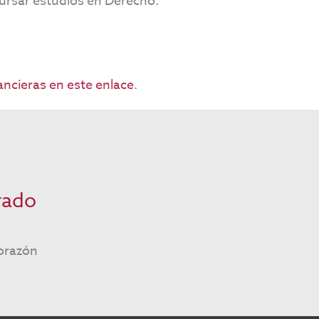
cursar estudios en Derecho.
ncieras en este enlace
.
rado
orazón