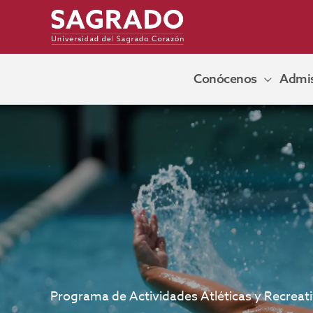
Ir
al
contenido
Conócenos
Admis
Programa de Actividades Atléticas y Recreat