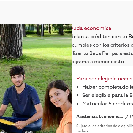
Ayuda económica
Adelanta créditos con tu Be
Si cumples con los criterios
utilizar tu Beca Pell para es
programa a menor costo.
Para ser elegible neces
Haber completado l
Ser elegible para la B
Matricular 6 créditos
Asistencia Económica:
(787
Sujeto a los criterios de elegib
Federal.