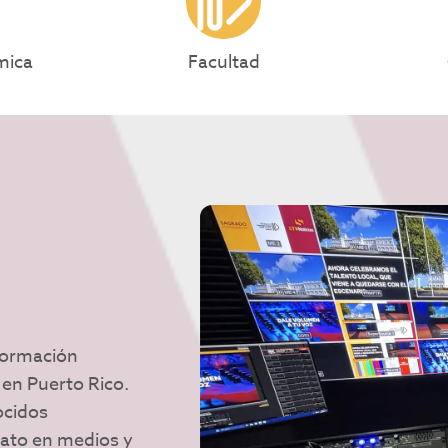
mica
Facultad
formación
 en Puerto Rico.
ocidos
rato en medios y