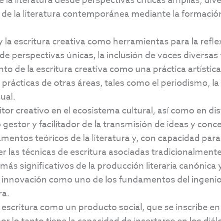
la literatura desde perspectivas críticas amplias, dive
o de la literatura contemporánea mediante la formación
 y la escritura creativa como herramientas para la refle
de perspectivas únicas, la inclusión de voces diversas 
o de la escritura creativa como una práctica artística 
prácticas de otras áreas, tales como el periodismo, l
ual.
critor creativo en el ecosistema cultural, así como en di
gestor y facilitador de la transmisión de ideas y conc
ntos teóricos de la literatura y, con capacidad para 
r las técnicas de escritura asociadas tradicionalmente
s más significativos de la producción literaria canónic
a innovación como uno de los fundamentos del ingenio c
ra.
a escritura como un producto social, que se inscribe e