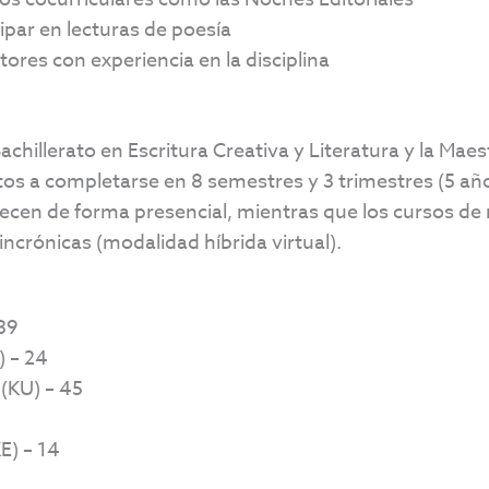
ipar en lecturas de poesía
res con experiencia en la disciplina
illerato en Escritura Creativa y Literatura y la Maest
tos a completarse en 8 semestres y 3 trimestres (5 año
frecen de forma presencial, mientras que los cursos de
incrónicas (modalidad híbrida virtual).
39
) – 24
(KU) – 45
E) – 14