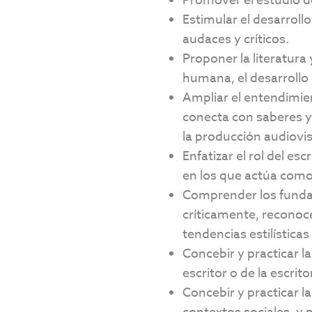
Promover el estudio de 
Estimular el desarroll
audaces y críticos.
Proponer la literatura
humana, el desarrollo 
Ampliar el entendimient
conecta con saberes y 
la producción audiovis
Enfatizar el rol del es
en los que actúa como 
Comprender los fundame
críticamente, reconoce
tendencias estilística
Concebir y practicar l
escritor o de la escrito
Concebir y practicar l