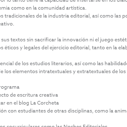
or lo tanto tiene la capacidad de insertarse en los diá
demia como en la comunidad artística.
radicionales de la industria editorial, así como las 
ativo.
 sus textos sin sacrificar la innovación ni el juego estét
 éticos y legales del ejercicio editorial, tanto en la e
cial de los estudios literarios, así como las habilidad
 los elementos intratextuales y extratextuales de los d
programa
cto de escritura creativa
ar en el blog La Corcheta
ón con estudiantes de otras disciplinas, como la animac
os cocurriculares como las Noches Editoriales