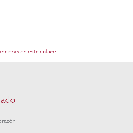
ncieras en este enlace
.
rado
orazón