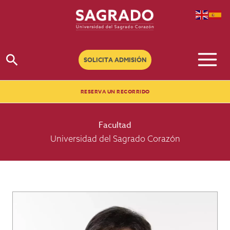
Ir
al
contenido
Buscar
SOLICITA ADMISIÓN
RESERVA UN RECORRIDO
Facultad
Universidad del Sagrado Corazón