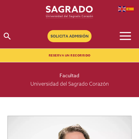
Ir
al
contenido
Buscar
SOLICITA ADMISIÓN
RESERVA UN RECORRIDO
Facultad
Universidad del Sagrado Corazón