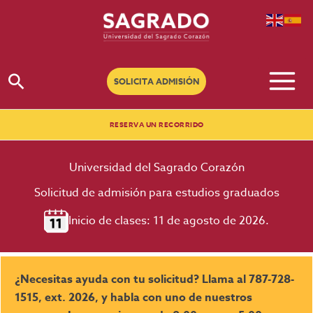
Ir
al
contenido
Buscar
SOLICITA ADMISIÓN
RESERVA UN RECORRIDO
Universidad del Sagrado Corazón
Solicitud de admisión para estudios graduados
Inicio de clases: 11 de agosto de 2026.
¿Necesitas ayuda con tu solicitud? Llama al 787-728-
1515, ext. 2026, y habla con uno de nuestros