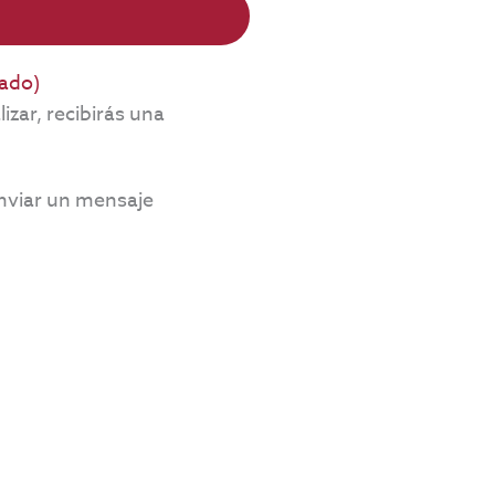
rado)
izar, recibirás una
enviar un mensaje