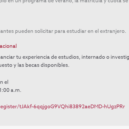
bio en un programa de verano, la matrícula y cuota s
antes pueden solicitar para estudiar en el extranjero.
acional
ciar tu experiencia de estudios, internado o investig
sto y las becas disponibles.
n el
1:00 a.m.
/register/tJAkf-6qqjgoG9VQhi83892aeDMD-hUgzPRr