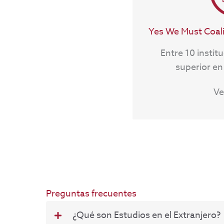
verano.
Para más informac
Yes We Must Coal
internacional@sag
Entre 10 instit
superior en
Ve
Preguntas frecuentes
¿Qué son Estudios en el Extranjero?