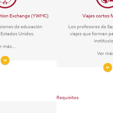
a EEUU, Europa, Latinoa
viajes pueden ocurrir d
ión, comunícate con
o el verano.
ition Exchange (YWMC)
Viajes cortos f
rado.edu
uciones de educación
Los profesores de S
Para más información,
 Estados Unidos.
viajes que forman p
internacional@sagrado
instituci
r más...
Ver más
Requisitos