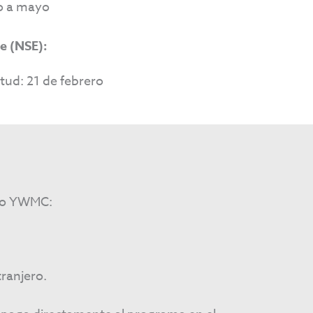
o a mayo
e (NSE):
itud: 21 de febrero
bio YWMC:
ranjero.