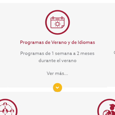
Programas de 1 semana a 2 meses de
duración durante el periodo de
verano o invierno
Se pueden otorgar créditos por
participación.
Programas de Verano y de Idiomas
Programas de 1 semana a 2 meses
durante el verano
Ver más...
ye oportunidades de
Estas oportunidades va
os y experiencias de
pero pueden ofrecer vi