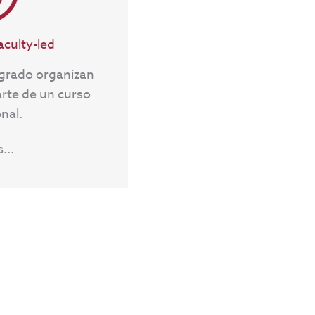
mérica y Asia. Los
urante el semestre
aculty-led
agrado organizan
 comunícate con
arte de un curso
.edu
onal.
...